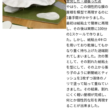
苦労した・頑張った点
やはり、この個性的な膜の
屋根を模型で再現するのに
1番手間がかかりました。
最初は紙粘土で簡単に再現
し、その後は実際に100分
の1スケールで作りまし
た。しかし、紙粘土4キロ
を用いており乾燥してもか
なり重く持ち上げた途端割
れてしまいました。次の策
として、その割れた紙粘土
を型にして、その上から張
り子のように新聞紙とティ
ッシュを1枚ずつ液体のノ
リで塗って貼って重ねてい
きました。その結果、割れ
にくく軽い屋根が完成し、
何とか個性的な形を再現す
ることが出来ました。