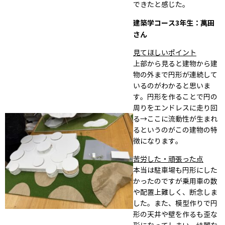
できたと感じた。
建築学コース3年生：萬田
さん
見てほしいポイント
上部から見ると建物から建
物の外まで円形が連続して
いるのがわかると思いま
す。円形を作ることで円の
周りをエンドレスに走り回
る→ここに流動性が生まれ
るというのがこの建物の特
徴になります。
苦労した・頑張った点
本当は駐車場も円形にした
かったのですが乗用車の数
や配置上難しく、断念しま
した。また、模型作りで円
形の天井や壁を作るも歪な