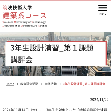
筑波技術大学
建築系コース
Tsukuba
University of
Technology
Department of
Architecture
Course
3年生設計演習_第１課題
講評会
Home
教育研究活動
学修活動
3年生設計演習_第１課題講評会
2024/11/22
2024年11月14日（木）に、3年生を対象とした「地域施設設計演習