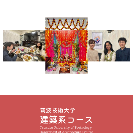
筑波技術大学
建築系コース
Tsukuba University of Technology
Department of Architecture Course