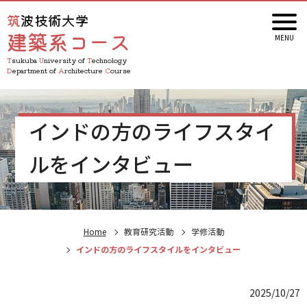
筑波技術大学
建築系コース
Tsukuba
University of
Technology
Department of
Architecture
Course
インドの方のライフスタイ
ルをインタビュー
Home
教育研究活動
学修活動
インドの方のライフスタイルをインタビュー
2025/10/27