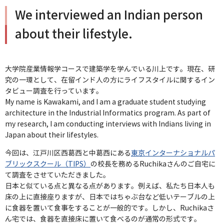
We interviewed an Indian person
about their lifestyle.
大学院産業情報学コースで建築学を学んでいる川上です。現在、研
究の一環として、在留インド人の方にライフスタイルに関するイン
タビュー調査を行っています。
My name is Kawakami, and I am a graduate student studying
architecture in the Industrial Informatics program. As part of
my research, I am conducting interviews with Indians living in
Japan about their lifestyles.
今回は、江戸川区西葛西と中葛西にある
東京インターナショナルパ
ブリックスクール（
TIPS
）
の校長を務める
Ruchika
さんのご自宅に
て調査をさせていただきました。
日本と似ている点と異なる点があります。例えば、私たち日本人も
床の上に直接座りますが、日本ではちゃぶ台など低いテーブルの上
に食器を置いて食事をすることが一般的です。しかし、
Ruchika
さ
ん宅では、食器を直接床に置いて食べるのが通常の形式です。