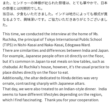
また、ヒンドゥーの神様が祀られた祭壇は、とても華やかで、日本
の祭壇とは対照的でした。
当日は、夕食もいただきました。インドは地方によっても様式が異
なるようで、興味深いです。ご協力いただきありがとうございまし
た。
This time, we conducted the interview at the home of Ms.
Ruchika, the principal of Tokyo International Public School
(TIPS) in Nishi-Kasai and Naka-Kasai, Edogawa Ward.
There are similarities and differences between India and Japan.
For example, Japanese people often sit directly on the floor,
but it’s common in Japan to eat meals on low tables, such as
chabudai. At Ruchika’s house, however, it’s the usual practice to
place dishes directly on the floor to eat.
Additionally, the altar dedicated to Hindu deities was very
ornate, contrasting sharply with Japanese altars.
That day, we were also treated to an Indian-style dinner. India
seems to have different lifestyles depending on the region,
which I find fascinating. Thank you for your cooperation.